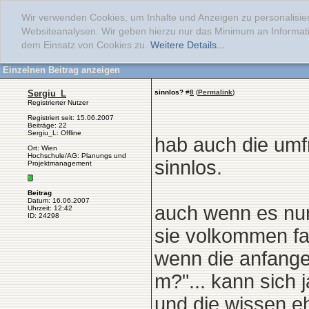
Wir verwenden Cookies, um Inhalte und Anzeigen zu personalisier
Websiteanalysen. Wir geben hierzu nur das Minimum an Informati
dem Einsatz von Cookies zu.
Weitere Details...
Einzelnen Beitrag anzeigen
Sergiu_L
sinnlos?
#
8
(
Permalink
)
Registrierter Nutzer
Registriert seit: 15.06.2007
Beiträge: 22
Sergiu_L: Offline
hab auch die umf
Ort: Wien
Hochschule/AG: Planungs und
sinnlos.
Projektmanagement
Beitrag
Datum: 16.06.2007
auch wenn es nur
Uhrzeit: 12:42
ID: 24298
sie volkommen fal
wenn die anfangen
m?"... kann sich 
und die wissen eh