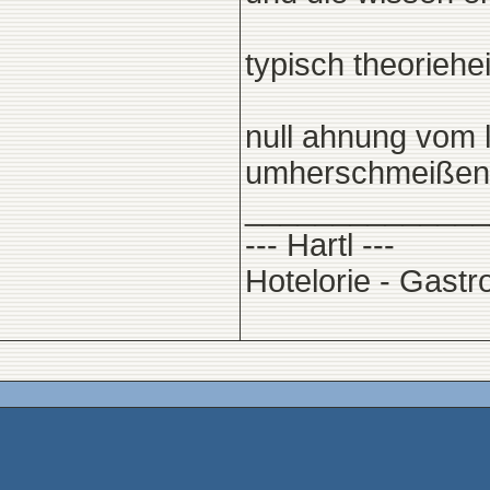
typisch theoriehe
null ahnung vom l
umherschmeiße
______________
--- Hartl ---
Hotelorie - Gast