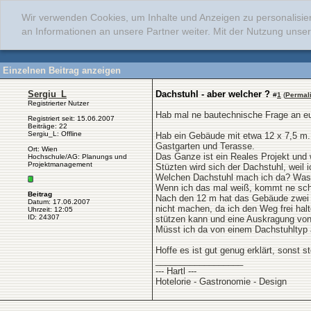
Wir verwenden Cookies, um Inhalte und Anzeigen zu personalisie
an Informationen an unsere Partner weiter. Mit der Nutzung uns
Einzelnen Beitrag anzeigen
Sergiu_L
Dachstuhl - aber welcher ?
#
1
(
Permal
Registrierter Nutzer
Hab mal ne bautechnische Frage an euc
Registriert seit: 15.06.2007
Beiträge: 22
Sergiu_L: Offline
Hab ein Gebäude mit etwa 12 x 7,5 m.
Gastgarten und Terasse.
Ort: Wien
Das Ganze ist ein Reales Projekt und 
Hochschule/AG: Planungs und
Projektmanagement
Stüzten wird sich der Dachstuhl, wei
Welchen Dachstuhl mach ich da? Was
Wenn ich das mal weiß, kommt ne sch
Beitrag
Nach den 12 m hat das Gebäude zwei In
Datum: 17.06.2007
nicht machen, da ich den Weg frei halt
Uhrzeit: 12:05
ID: 24307
stützen kann und eine Auskragung von
Müsst ich da von einem Dachstuhltyp
Hoffe es ist gut genug erklärt, sonst st
__________________
--- Hartl ---
Hotelorie - Gastronomie - Design