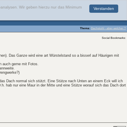
teanalysen. Wir geben hierzu nur das Minimum
Verstanden
.
Thema
:
Dachstuhl - aber welcher ?
Social Bookmarks:
). Das Ganze wird eine art Würstelstand so a bisserl auf Häurigen mit
h auch gerne mit Fotos.
annweite.
rengwerke?)
das Dach normal sich stützt. Eine Stütze nach Unten an einem Eck will ich
D.h. hab nur eine Maur in der Mitte und eine Stütze worauf sich das Dach dort