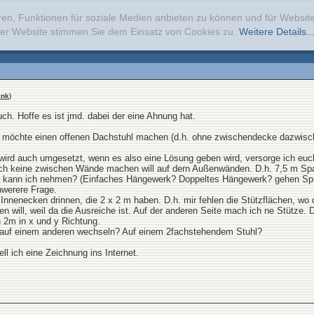
ren, Funktionen für soziale Medien anbieten zu können und für Websi
erer Website stimmen Sie dem Einsatz von Cookies zu.
Weitere Details..
ink
)
h. Hoffe es ist jmd. dabei der eine Ahnung hat.
 möchte einen offenen Dachstuhl machen (d.h. ohne zwischendecke dazwischen
wird auch umgesetzt, wenn es also eine Lösung geben wird, versorge ich euc
l ich keine zwischen Wände machen will auf dern Außenwänden. D.h. 7,5 m Sp
 kann ich nehmen? (Einfaches Hängewerk? Doppeltes Hängewerk? gehen Sp
werere Frage.
nenecken drinnen, die 2 x 2 m haben. D.h. mir fehlen die Stützflächen, wo 
en will, weil da die Ausreiche ist. Auf der anderen Seite mach ich ne Stütze. 
 2m in x und y Richtung.
 auf einem anderen wechseln? Auf einem 2fachstehendem Stuhl?
ell ich eine Zeichnung ins Internet.