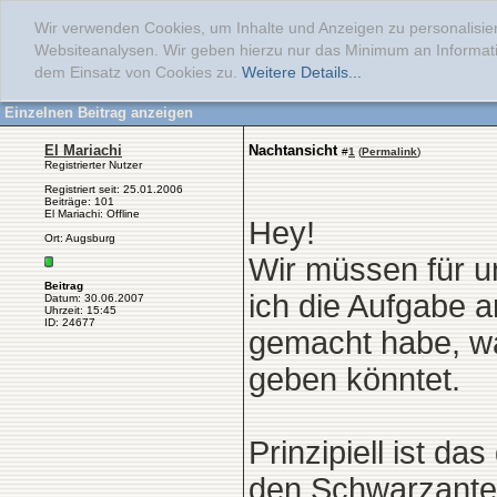
Wir verwenden Cookies, um Inhalte und Anzeigen zu personalisier
Websiteanalysen. Wir geben hierzu nur das Minimum an Informati
dem Einsatz von Cookies zu.
Weitere Details...
Einzelnen Beitrag anzeigen
El Mariachi
Nachtansicht
#
1
(
Permalink
)
Registrierter Nutzer
Registriert seit: 25.01.2006
Beiträge: 101
El Mariachi: Offline
Hey!
Ort: Augsburg
Wir müssen für u
Beitrag
ich die Aufgabe 
Datum: 30.06.2007
Uhrzeit: 15:45
ID: 24677
gemacht habe, wär
geben könntet.
Prinzipiell ist da
den Schwarzantei