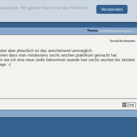
teanalysen. Wir geben hierzu nur das Minimum
Verstanden
.
Thema
:
vorpraktikum abgesagt! :-(
Social Bookmarks:
ter aber ploeztlich ist das anscheinend unmoeglich.
 koennen dass man mindestens sechs wochen praktikum gemacht hat.
cht wie ich eine neue stelle bekommen wuerde fuer sechs wochen bis oktober.
ge :-(