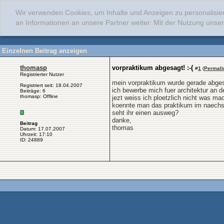
Wir verwenden Cookies, um Inhalte und Anzeigen zu personalisie
an Informationen an unsere Partner weiter. Mit der Nutzung uns
Einzelnen Beitrag anzeigen
thomasp
vorpraktikum abgesagt! :-(
#
1
(
Permali
Registrierter Nutzer
mein vorpraktikum wurde gerade abgesa
Registriert seit: 18.04.2007
ich bewerbe mich fuer architektur an
Beiträge: 6
thomasp: Offline
jezt weiss ich ploetzlich nicht was m
koennte man das praktikum im naechst
seht ihr einen ausweg?
danke,
Beitrag
thomas
Datum: 17.07.2007
Uhrzeit: 17:10
ID: 24889