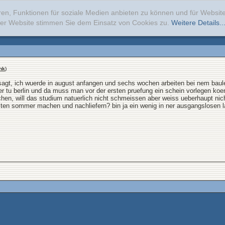
ren, Funktionen für soziale Medien anbieten zu können und für Websi
erer Website stimmen Sie dem Einsatz von Cookies zu.
Weitere Details..
nk
)
gt, ich wuerde in august anfangen und sechs wochen arbeiten bei nem baulei
 der tu berlin und da muss man vor der ersten pruefung ein schein vorlegen
achen, will das studium natuerlich nicht schmeissen aber weiss ueberhaupt ni
en sommer machen und nachliefern? bin ja ein wenig in ner ausgangslosen la