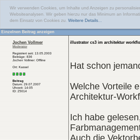
Wir verwenden Cookies, um Inhalte und Anzeigen zu personalisier
Websiteanalysen. Wir geben hierzu nur das Minimum an Informati
dem Einsatz von Cookies zu.
Weitere Details...
Einzelnen Beitrag anzeigen
Jochen Vollmer
illustrator cs3 im architektur workfl
Moderator
Registriert seit: 13.05.2003
Beiträge: 836
Jochen Vollmer: Offline
Hat schon jemand 
Ort: Kassel
Beitrag
Welche Vorteile e
Datum: 29.07.2007
Uhrzeit: 14:05
ID: 25014
Architektur-Work
Ich habe gelesen
Farbmanagement 
Auch die Vektorbe