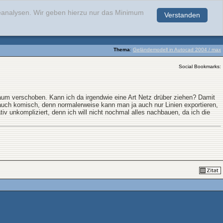
teanalysen. Wir geben hierzu nur das Minimum
Verstanden
.
Thema
:
Geländemodell in Autocad 2004 / max
Social Bookmarks:
Raum verschoben. Kann ich da irgendwie eine Art Netz drüber ziehen? Damit
 auch komisch, denn normalerweise kann man ja auch nur Linien exportieren,
v unkompliziert, denn ich will nicht nochmal alles nachbauen, da ich die