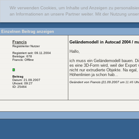
Wir verwenden Cookies, um Inhalte und Anzeigen zu personalisie
an Informationen an unsere Partner weiter. Mit der Nutzung uns
Einzelnen Beitrag anzeigen
Francis
Geländemodell in Autocad 2004 / m
Registrierter Nutzer
Hallo,
Registriert seit: 09.11.2004
Beiträge: 678
Francis: Offline
ich muss ein Geländemodell bauen. Die
es eine 3D-Form wird, weil der Export
nicht nur extrudierte Objekte. Na egal
Höhenlinien ja schon hab...
Beitrag
Datum: 21.09.2007
Geändert von Francis (21.09.2007 um
11:46
Uhr
Uhrzeit: 09:27
ID: 25464