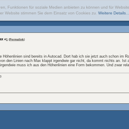
ren, Funktionen für soziale Medien anbieten zu können und für Websi
erer Website stimmen Sie dem Einsatz von Cookies zu.
Weitere Details..
ax
#
1
(
Permalink
)
 Höhenlinien sind bereits in Autocad. Dort hab ich sie jetzt auch schon im 
 von den Linien nach Max klappt irgendwie gar nicht, da kommt nichts an. Ist
, irgendwie muss ich aus den Höhenlinien eine Form bekommen. Und zwar relati
).