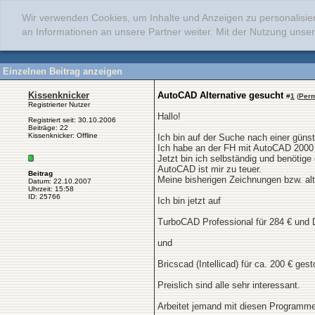
Wir verwenden Cookies, um Inhalte und Anzeigen zu personalisie
an Informationen an unsere Partner weiter. Mit der Nutzung uns
Einzelnen Beitrag anzeigen
Kissenknicker
AutoCAD Alternative gesucht
#
1
(
Perm
Registrierter Nutzer
Hallo!
Registriert seit: 30.10.2006
Beiträge: 22
Kissenknicker: Offline
Ich bin auf der Suche nach einer güns
Ich habe an der FH mit AutoCAD 2000 
Jetzt bin ich selbständig und benötige
AutoCAD ist mir zu teuer.
Beitrag
Meine bisherigen Zeichnungen bzw. alt
Datum: 22.10.2007
Uhrzeit: 15:58
ID: 25766
Ich bin jetzt auf
TurboCAD Professional für 284 € und D
und
Bricscad (Intellicad) für ca. 200 € ges
Preislich sind alle sehr interessant.
Arbeitet jemand mit diesen Programm