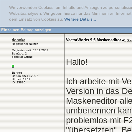
Wir verwenden Cookies, um Inhalte und Anzeigen zu personalisier
Websiteanalysen. Wir geben hierzu nur das Minimum an Informati
dem Einsatz von Cookies zu.
Weitere Details...
Einzelnen Beitrag anzeigen
donoka
VectorWorks 9.5 Maskeneditor
#
1
(
Pe
Registrierter Nutzer
Registriert seit: 03.11.2007
Beiträge: 2
donoka: Offline
Hallo!
Beitrag
Datum: 05.11.2007
Ich arbeite mit V
Uhrzeit: 11:11
ID: 25886
Version in das De
Maskeneditor alle
umbenennen kann.
problemlos mit F2
"übersetzten". Be