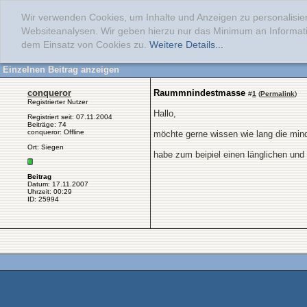
Wir verwenden Cookies, um Inhalte und Anzeigen zu personalisier
Websiteanalysen. Wir geben hierzu nur das Minimum an Informati
dem Einsatz von Cookies zu.
Weitere Details...
Einzelnen Beitrag anzeigen
conqueror
Raummnindestmasse
#
1
(
Permalink
)
Registrierter Nutzer
Hallo,
Registriert seit: 07.11.2004
Beiträge: 74
conqueror: Offline
möchte gerne wissen wie lang die minde
Ort: Siegen
habe zum beipiel einen länglichen und 
Beitrag
Datum: 17.11.2007
Uhrzeit: 00:29
ID: 25994