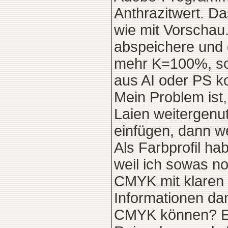
Anthrazitwert. D
wie mit Vorschau
abspeichere und d
mehr K=100%, son
aus AI oder PS 
Mein Problem ist
Laien weitergenu
einfügen, dann we
Als Farbprofil ha
weil ich sowas no
CMYK mit klaren 
Informationen da
CMYK können? Es 