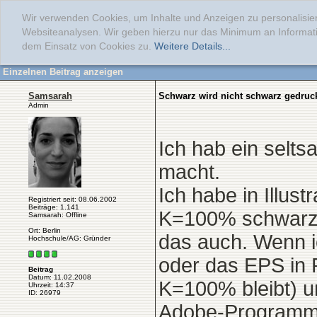
Wir verwenden Cookies, um Inhalte und Anzeigen zu personalisier
Websiteanalysen. Wir geben hierzu nur das Minimum an Informati
dem Einsatz von Cookies zu.
Weitere Details...
Einzelnen Beitrag anzeigen
Samsarah
Schwarz wird nicht schwarz gedruckt
Admin
Ich hab ein selts
macht.
Ich habe in Illus
Registriert seit: 08.06.2002
Beiträge: 1.141
K=100% schwarz 
Samsarah: Offline
Ort: Berlin
das auch. Wenn i
Hochschule/AG: Gründer
oder das EPS in 
Beitrag
Datum: 11.02.2008
K=100% bleibt) u
Uhrzeit: 14:37
ID: 26979
Adobe-Programm ö