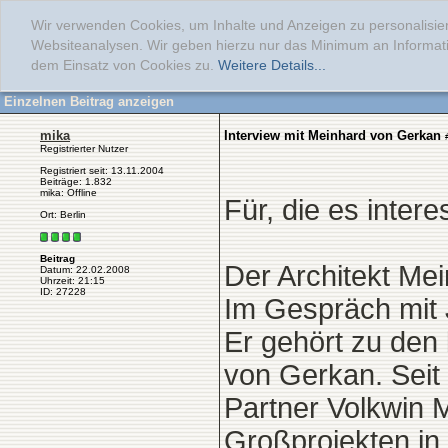
Wir verwenden Cookies, um Inhalte und Anzeigen zu personalisier
Websiteanalysen. Wir geben hierzu nur das Minimum an Informati
dem Einsatz von Cookies zu.
Weitere Details...
Einzelnen Beitrag anzeigen
mika
Interview mit Meinhard von Gerkan
Registrierter Nutzer
Registriert seit: 13.11.2004
Beiträge: 1.832
mika: Offline
Für, die es interes
Ort: Berlin
Beitrag
Der Architekt Me
Datum: 22.02.2008
Uhrzeit: 21:15
ID: 27228
Im Gespräch mit 
Er gehört zu den
von Gerkan. Seit
Partner Volkwin 
Großprojekten in a