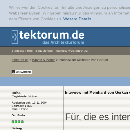
Wir verwenden Cookies, um Inhalte und Anzeigen zu personalisier
Websiteanalysen. Wir geben hierzu nur das Minimum an Informati
dem Einsatz von Cookies zu.
Weitere Details...
Startseite
|
Hilfe
|
Benutzerliste
|
Impressum/Datenschutz
|
tektorum.de
>
Bauten & Planer
> Interview mit Meinhard von Gerkan
mika
Interview mit Meinhard von Gerkan
Registrierter Nutzer
Registriert seit: 13.11.2004
Beiträge: 1.832
mika: Offline
Für, die es inte
Ort: Berlin
Beitrag