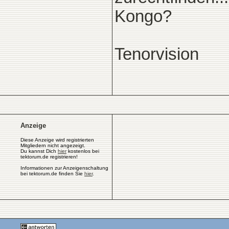
Kongo?
Tenorvision
Anzeige
Diese Anzeige wird registrierten
Mitgliedern nicht angezeigt.
Du kannst Dich
hier
kostenlos bei
tektorum.de registrieren!
Informationen zur Anzeigenschaltung
bei tektorum.de finden Sie
hier
.