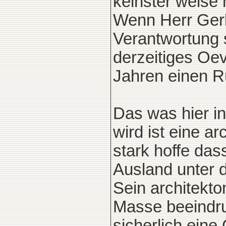
keinster weise
Wenn Herr Gerk
Verantwortung s
derzeitiges Oev
Jahren einen Rü
Das was hier i
wird ist eine a
stark hoffe da
Ausland unter 
Sein architekto
Masse beeindru
sicherlich eine