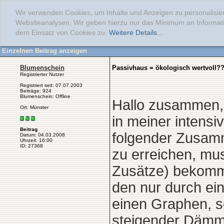
Wir verwenden Cookies, um Inhalte und Anzeigen zu personalisier
Websiteanalysen. Wir geben hierzu nur das Minimum an Informati
dem Einsatz von Cookies zu.
Weitere Details...
Einzelnen Beitrag anzeigen
Blumenschein
Passivhaus = ökologisch wertvoll?
Registrierter Nutzer
Registriert seit: 07.07.2003
Beiträge: 924
Blumenschein: Offline
Hallo zusammen,
Ort: Münster
in meiner intens
Beitrag
folgender Zusam
Datum: 04.03.2008
Uhrzeit: 16:00
ID: 27368
zu erreichen, mu
Zusätze) bekomme
den nur durch ei
einen Graphen, s
steigender Dämms