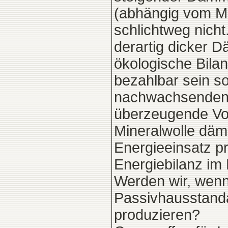
(abhängig vom Ma
schlichtweg nich
derartig dicker 
ökologische Bil
bezahlbar sein sol
nachwachsenden R
überzeugende Vort
Mineralwolle däm
Energieeinsatz pr
Energiebilanz im
Werden wir, wenn
Passivhausstanda
produzieren?