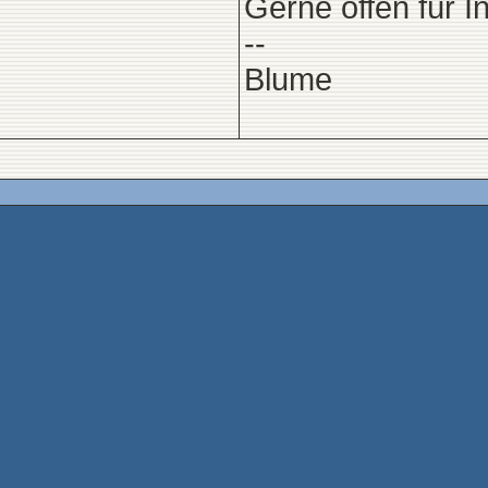
Gerne offen für I
--
Blume