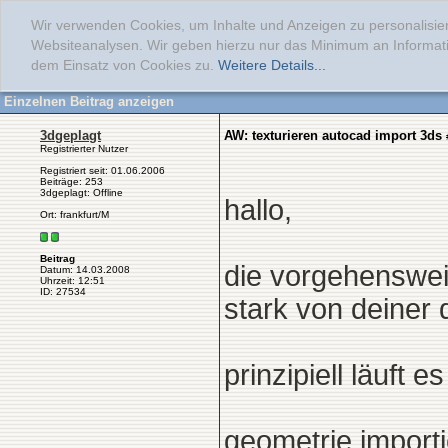
Wir verwenden Cookies, um Inhalte und Anzeigen zu personalisier
Websiteanalysen. Wir geben hierzu nur das Minimum an Informati
dem Einsatz von Cookies zu.
Weitere Details...
Einzelnen Beitrag anzeigen
3dgeplagt
AW: texturieren autocad import 3ds
Registrierter Nutzer
Registriert seit: 01.06.2006
Beiträge: 253
3dgeplagt: Offline
hallo,
Ort: frankfurt/M
Beitrag
die vorgehenswei
Datum: 14.03.2008
Uhrzeit: 12:51
ID: 27534
stark von deiner 
prinzipiell läuft es
geometrie import