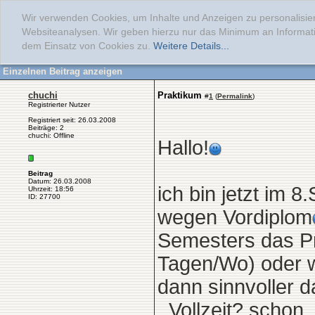
Wir verwenden Cookies, um Inhalte und Anzeigen zu personalisier
Websiteanalysen. Wir geben hierzu nur das Minimum an Informati
dem Einsatz von Cookies zu.
Weitere Details...
Einzelnen Beitrag anzeigen
chuchi
Praktikum
#
1
(
Permalink
)
Registrierter Nutzer
Registriert seit: 26.03.2008
Beiträge: 2
chuchi: Offline
Hallo!
Beitrag
Datum: 26.03.2008
ich bin jetzt im 
Uhrzeit: 18:56
ID: 27700
wegen Vordiplom
Semesters das Pr
Tagen/Wo) oder wa
dann sinnvoller 
_Vollzeit? schon, 