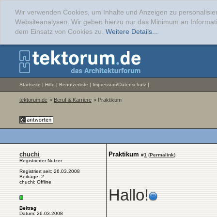
Wir verwenden Cookies, um Inhalte und Anzeigen zu personalisier
Websiteanalysen. Wir geben hierzu nur das Minimum an Informati
dem Einsatz von Cookies zu.
Weitere Details...
Startseite
|
Hilfe
|
Benutzerliste
|
Impressum/Datenschutz
|
tektorum.de
>
Beruf & Karriere
> Praktikum
chuchi
Praktikum
#
1
(
Permalink
)
Registrierter Nutzer
Registriert seit: 26.03.2008
Beiträge: 2
chuchi: Offline
Hallo!
Beitrag
Datum: 26.03.2008