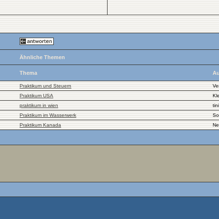
Ähnliche Themen
Thema
Au
Praktikum und Steuern
Ve
Praktikum USA
Kl
praktikum in wien
tin
Praktikum im Wasserwerk
So
Praktikum Kanada
Ne