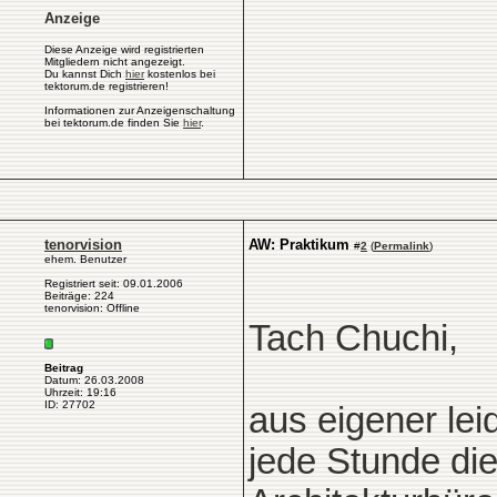
Anzeige
Diese Anzeige wird registrierten
Mitgliedern nicht angezeigt.
Du kannst Dich
hier
kostenlos bei
tektorum.de registrieren!
Informationen zur Anzeigenschaltung
bei tektorum.de finden Sie
hier
.
tenorvision
AW: Praktikum
#
2
(
Permalink
)
ehem. Benutzer
Registriert seit: 09.01.2006
Beiträge: 224
tenorvision: Offline
Tach Chuchi,
Beitrag
Datum: 26.03.2008
Uhrzeit: 19:16
ID: 27702
aus eigener lei
jede Stunde di