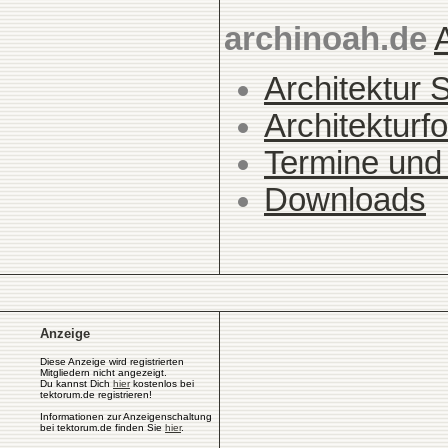
archinoah.de
Architektur 
Architekturfo
Termine und
Downloads
Anzeige
Diese Anzeige wird registrierten
Mitgliedern nicht angezeigt.
Du kannst Dich
hier
kostenlos bei
tektorum.de registrieren!
Informationen zur Anzeigenschaltung
bei tektorum.de finden Sie
hier
.