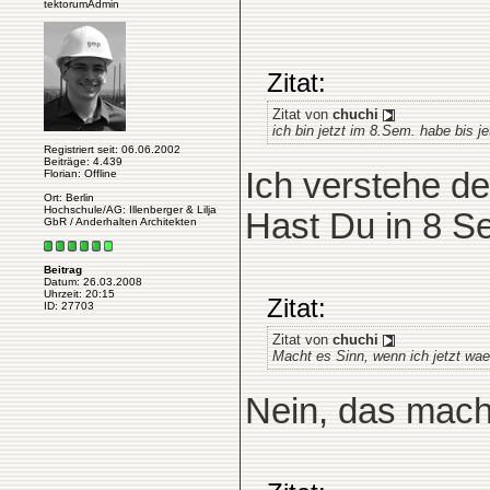
tektorumAdmin
Zitat:
Zitat von
chuchi
ich bin jetzt im 8.Sem. habe bis 
Registriert seit: 06.06.2002
Beiträge: 4.439
Ich verstehe de
Florian: Offline
Ort: Berlin
Hochschule/AG: Illenberger & Lilja
Hast Du in 8 S
GbR / Anderhalten Architekten
Beitrag
Datum: 26.03.2008
Uhrzeit: 20:15
Zitat:
ID: 27703
Zitat von
chuchi
Macht es Sinn, wenn ich jetzt wa
Nein, das mach