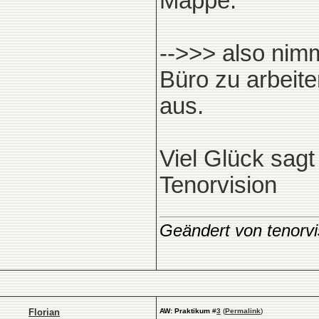
Mappe.
-->>> also nim
Büro zu arbeite
aus.
Viel Glück sagt
Tenorvision
Geändert von tenorv
Florian
AW: Praktikum
#
3
(
Permalink
)