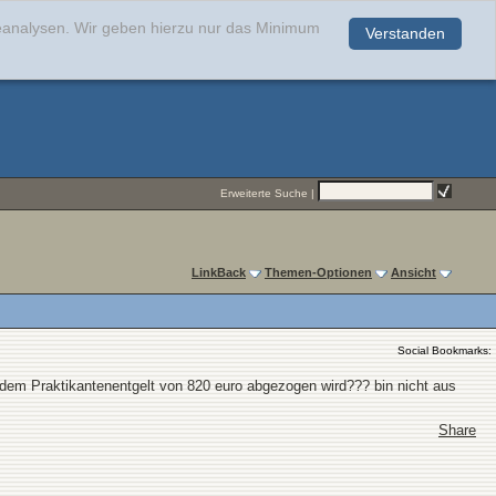
teanalysen. Wir geben hierzu nur das Minimum
Verstanden
.
Erweiterte Suche
|
LinkBack
Themen-Optionen
Ansicht
Social Bookmarks:
t dem Praktikantenentgelt von 820 euro abgezogen wird??? bin nicht aus
Share