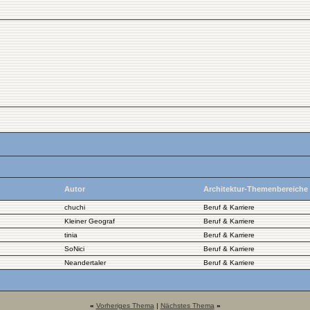
Autor
Architektur-Themenbereiche
chuchi
Beruf & Karriere
Kleiner Geograf
Beruf & Karriere
tinia
Beruf & Karriere
SoNici
Beruf & Karriere
Neandertaler
Beruf & Karriere
«
Vorheriges Thema
|
Nächstes Thema
»