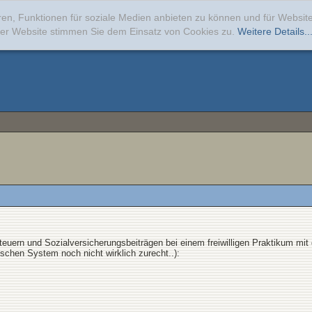
ren, Funktionen für soziale Medien anbieten zu können und für Websi
erer Website stimmen Sie dem Einsatz von Cookies zu.
Weitere Details..
Steuern und Sozialversicherungsbeiträgen bei einem freiwilligen Praktikum mi
hen System noch nicht wirklich zurecht..):