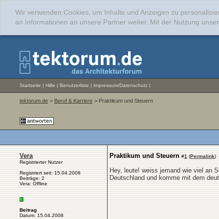
Wir verwenden Cookies, um Inhalte und Anzeigen zu personalisie
an Informationen an unsere Partner weiter. Mit der Nutzung uns
Startseite
|
Hilfe
|
Benutzerliste
|
Impressum/Datenschutz
|
tektorum.de
>
Beruf & Karriere
> Praktikum und Steuern
Vera
Praktikum und Steuern
#
1
(
Permalink
)
Registrierter Nutzer
Hey, leute! weiss jemand wie viel an 
Registriert seit: 15.04.2008
Deutschland und komme mit dem deutsc
Beiträge: 2
Vera: Offline
Beitrag
Datum: 15.04.2008