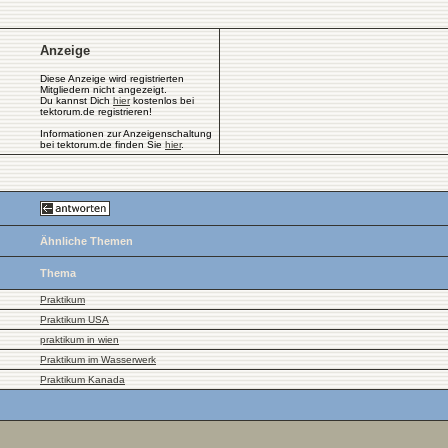
Anzeige
Diese Anzeige wird registrierten
Mitgliedern nicht angezeigt.
Du kannst Dich
hier
kostenlos bei
tektorum.de registrieren!
Informationen zur Anzeigenschaltung
bei tektorum.de finden Sie
hier
.
Ähnliche Themen
Thema
Praktikum
Praktikum USA
praktikum in wien
Praktikum im Wasserwerk
Praktikum Kanada