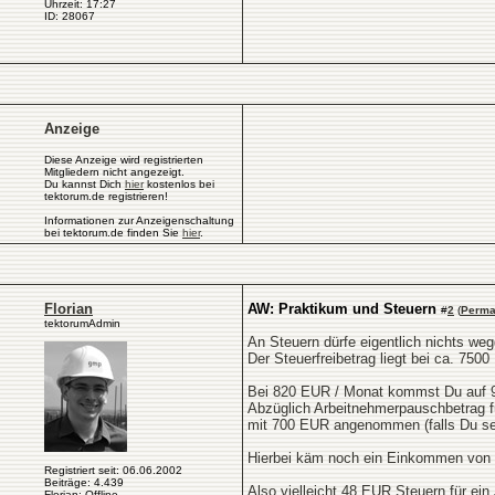
Uhrzeit: 17:27
ID: 28067
Anzeige
Diese Anzeige wird registrierten
Mitgliedern nicht angezeigt.
Du kannst Dich
hier
kostenlos bei
tektorum.de registrieren!
Informationen zur Anzeigenschaltung
bei tektorum.de finden Sie
hier
.
Florian
AW: Praktikum und Steuern
#
2
(
Perma
tektorumAdmin
An Steuern dürfe eigentlich nichts weg
Der Steuerfreibetrag liegt bei ca. 7
Bei 820 EUR / Monat kommst Du auf 
Abzüglich Arbeitnehmerpauschbetrag f
mit 700 EUR angenommen (falls Du selb
Hierbei käm noch ein Einkommen von 
Registriert seit: 06.06.2002
Beiträge: 4.439
Also vielleicht 48 EUR Steuern für ein 
Florian: Offline