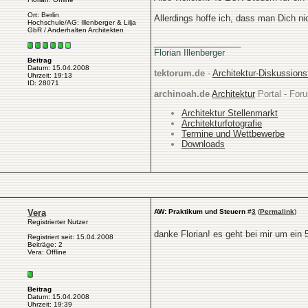
Ort: Berlin
Allerdings hoffe ich, dass man Dich ni
Hochschule/AG: Illenberger & Lilja
GbR / Anderhalten Architekten
__________________
Florian Illenberger
Beitrag
Datum: 15.04.2008
tektorum.de
-
Architektur-Diskussion
Uhrzeit: 19:13
ID: 28071
archinoah.de
Architektur
Portal - Foru
Architektur Stellenmarkt
Architekturfotografie
Termine und Wettbewerbe
Downloads
Vera
AW: Praktikum und Steuern
#
3
(
Permalink
)
Registrierter Nutzer
danke Florian! es geht bei mir um ein 
Registriert seit: 15.04.2008
Beiträge: 2
Vera: Offline
Beitrag
Datum: 15.04.2008
Uhrzeit: 19:39