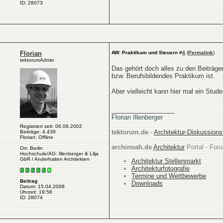
ID: 28073
Florian
AW: Praktikum und Steuern
#
4
(
Permalink
)
tektorumAdmin
Das gehört doch alles zu den Beiträge
bzw. Berufsbildendes Praktikum ist.
Aber vielleicht kann hier mal ein Stu
__________________
Florian Illenberger
Registriert seit: 06.06.2002
tektorum.de
-
Architektur-Diskussion
Beiträge: 4.439
Florian: Offline
archinoah.de
Architektur
Portal - Foru
Ort: Berlin
Hochschule/AG: Illenberger & Lilja
GbR / Anderhalten Architekten
Architektur Stellenmarkt
Architekturfotografie
Termine und Wettbewerbe
Beitrag
Downloads
Datum: 15.04.2008
Uhrzeit: 19:58
ID: 28074