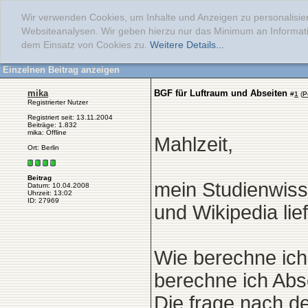
Wir verwenden Cookies, um Inhalte und Anzeigen zu personalisier
Websiteanalysen. Wir geben hierzu nur das Minimum an Informati
dem Einsatz von Cookies zu.
Weitere Details...
Einzelnen Beitrag anzeigen
mika
BGF für Luftraum und Abseiten
#
1
(
P
Registrierter Nutzer
Registriert seit: 13.11.2004
Beiträge: 1.832
mika: Offline
Mahlzeit,
Ort: Berlin
Beitrag
mein Studienwiss
Datum: 10.04.2008
Uhrzeit: 13:02
ID: 27969
und Wikipedia lie
Wie berechne ich
berechne ich Abs
Die frage nach de