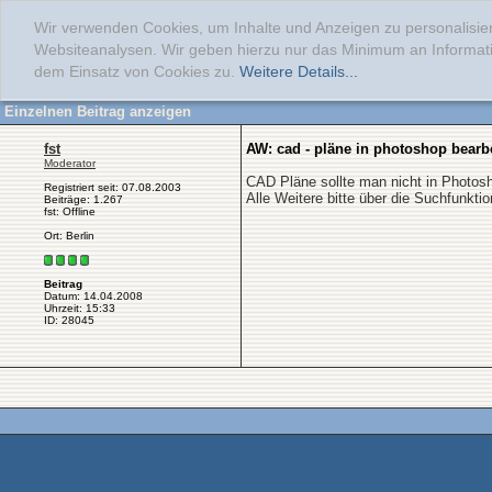
Wir verwenden Cookies, um Inhalte und Anzeigen zu personalisier
Websiteanalysen. Wir geben hierzu nur das Minimum an Informati
dem Einsatz von Cookies zu.
Weitere Details...
Einzelnen Beitrag anzeigen
fst
AW: cad - pläne in photoshop bearb
Moderator
CAD Pläne sollte man nicht in Photosh
Registriert seit: 07.08.2003
Alle Weitere bitte über die Suchfunktio
Beiträge: 1.267
fst: Offline
Ort: Berlin
Beitrag
Datum: 14.04.2008
Uhrzeit: 15:33
ID: 28045