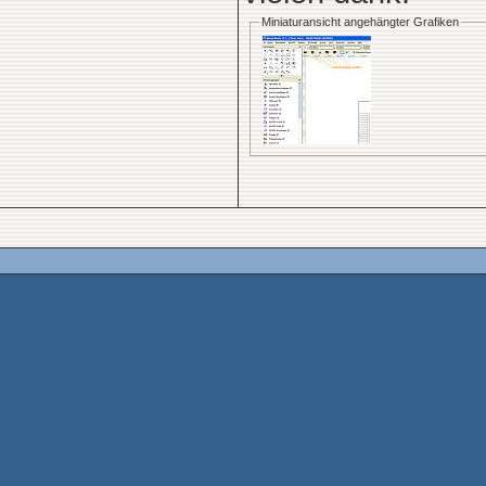
Miniaturansicht angehängter Grafiken