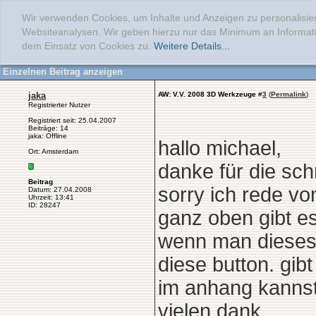
Wir verwenden Cookies, um Inhalte und Anzeigen zu personalisier
Websiteanalysen. Wir geben hierzu nur das Minimum an Informati
dem Einsatz von Cookies zu.
Weitere Details...
Einzelnen Beitrag anzeigen
jaka
AW: V.V. 2008 3D Werkzeuge
#
3
(
Permalink
)
Registrierter Nutzer
Registriert seit: 25.04.2007
Beiträge: 14
jaka: Offline
hallo michael,
Ort: Amsterdam
danke für die sch
Beitrag
sorry ich rede vo
Datum: 27.04.2008
Uhrzeit: 13:41
ID: 28247
ganz oben gibt es
wenn man dieses a
diese button. gib
im anhang kannst
vielen dank.