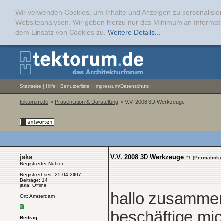
Wir verwenden Cookies, um Inhalte und Anzeigen zu personalisier
Websiteanalysen. Wir geben hierzu nur das Minimum an Informati
dem Einsatz von Cookies zu.
Weitere Details...
Startseite
|
Hilfe
|
Benutzerliste
|
Impressum/Datenschutz
|
tektorum.de
>
Präsentation & Darstellung
> V.V. 2008 3D Werkzeuge
jaka
V.V. 2008 3D Werkzeuge
#
1
(
Permalink
)
Registrierter Nutzer
Registriert seit: 25.04.2007
Beiträge: 14
jaka: Offline
hallo zusamme
Ort: Amsterdam
beschäftige mi
Beitrag