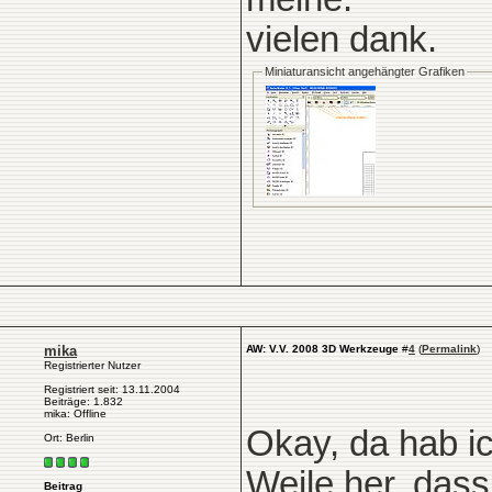
vielen dank.
Miniaturansicht angehängter Grafiken
mika
AW: V.V. 2008 3D Werkzeuge
#
4
(
Permalink
)
Registrierter Nutzer
Registriert seit: 13.11.2004
Beiträge: 1.832
mika: Offline
Okay, da hab i
Ort: Berlin
Weile her, dass
Beitrag