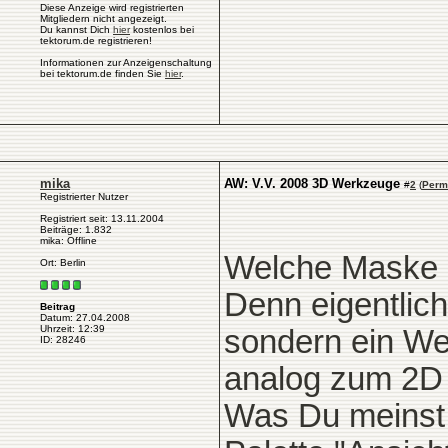
Diese Anzeige wird registrierten
Mitgliedern nicht angezeigt.
Du kannst Dich
hier
kostenlos bei
tektorum.de registrieren!
Informationen zur Anzeigenschaltung
bei tektorum.de finden Sie
hier
.
mika
AW: V.V. 2008 3D Werkzeuge
#
2
(
Perm
Registrierter Nutzer
Registriert seit: 13.11.2004
Beiträge: 1.832
mika: Offline
Welche Maske 
Ort: Berlin
Denn eigentlich
Beitrag
Datum: 27.04.2008
Uhrzeit: 12:39
sondern ein We
ID: 28246
analog zum 2D a
Was Du meinst 