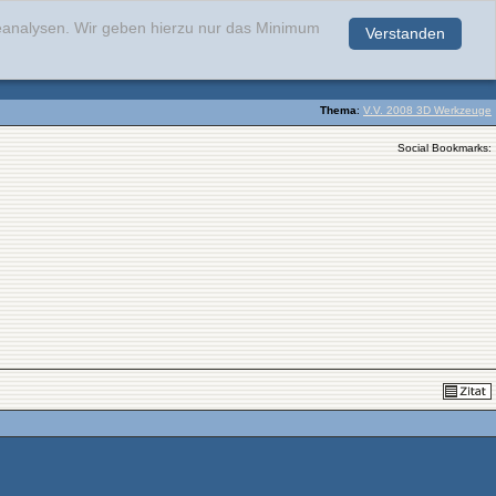
teanalysen. Wir geben hierzu nur das Minimum
Verstanden
.
Thema
:
V.V. 2008 3D Werkzeuge
Social Bookmarks: