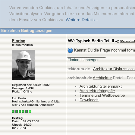
Wir verwenden Cookies, um Inhalte und Anzeigen zu personalisier
Websiteanalysen. Wir geben hierzu nur das Minimum an Informati
dem Einsatz von Cookies zu.
Weitere Details...
Einzelnen Beitrag anzeigen
Florian
AW: Typisch Berlin Teil II
#
2
(
Permalin
tektorumAdmin
Kannst Du die Frage nochmal formu
__________________
Florian Illenberger
tektorum.de
-
Architektur-Diskussion
archinoah.de
Architektur
Portal - Foru
Registriert seit: 06.06.2002
Architektur Stellenmarkt
Beiträge: 4.439
Architekturfotografie
Florian: Offline
Termine und Wettbewerbe
Ort: Berlin
Downloads
Hochschule/AG: Illenberger & Lilja
GbR / Anderhalten Architekten
Beitrag
Datum: 09.05.2008
Uhrzeit: 16:30
ID: 28373