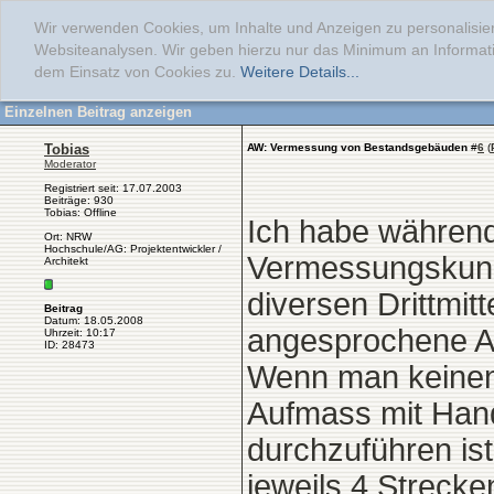
Wir verwenden Cookies, um Inhalte und Anzeigen zu personalisier
Websiteanalysen. Wir geben hierzu nur das Minimum an Informati
dem Einsatz von Cookies zu.
Weitere Details...
Einzelnen Beitrag anzeigen
Tobias
AW: Vermessung von Bestandsgebäuden
#
6
(
Moderator
Registriert seit: 17.07.2003
Beiträge: 930
Tobias: Offline
Ich habe während
Ort: NRW
Hochschule/AG: Projektentwickler /
Vermessungskunde
Architekt
diversen Drittmitt
Beitrag
Datum: 18.05.2008
angesprochene Au
Uhrzeit: 10:17
ID: 28473
Wenn man keinen 
Aufmass mit Hand
durchzuführen is
jeweils 4 Streck