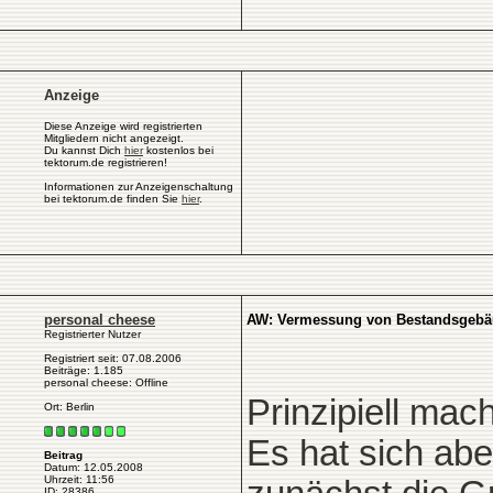
Anzeige
Diese Anzeige wird registrierten
Mitgliedern nicht angezeigt.
Du kannst Dich
hier
kostenlos bei
tektorum.de registrieren!
Informationen zur Anzeigenschaltung
bei tektorum.de finden Sie
hier
.
personal cheese
AW: Vermessung von Bestandsgeb
Registrierter Nutzer
Registriert seit: 07.08.2006
Beiträge: 1.185
personal cheese: Offline
Prinzipiell mac
Ort: Berlin
Es hat sich aber
Beitrag
Datum: 12.05.2008
Uhrzeit: 11:56
ID: 28386