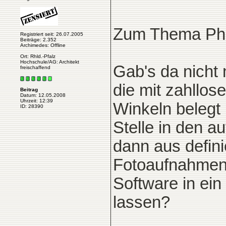
Zum Thema Pho
Registriert seit: 26.07.2005
Beiträge: 2.352
Archimedes: Offline
Ort: Rhld.-Pfalz
Hochschule/AG: Architekt
Gab's da nicht 
freischaffend
die mit zahllos
Beitrag
Datum: 12.05.2008
Uhrzeit: 12:39
Winkeln belegt 
ID: 28390
Stelle in den 
dann aus defin
Fotoaufnahmen 
Software in ei
lassen?