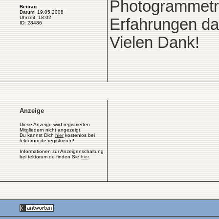
Photogrammetr
Beitrag
Datum: 19.05.2008
Uhrzeit: 18:02
Erfahrungen da
ID: 28486
Vielen Dank!
Anzeige
Diese Anzeige wird registrierten
Mitgliedern nicht angezeigt.
Du kannst Dich
hier
kostenlos bei
tektorum.de registrieren!
Informationen zur Anzeigenschaltung
bei tektorum.de finden Sie
hier
.