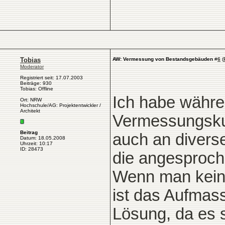
Tobias
AW: Vermessung von Bestandsgebäuden
#
6
(
Moderator
Registriert seit: 17.07.2003
Beiträge: 930
Tobias: Offline
Ich habe währe
Ort: NRW
Hochschule/AG: Projektentwickler /
Architekt
Vermessungskun
Beitrag
auch an diverse
Datum: 18.05.2008
Uhrzeit: 10:17
ID: 28473
die angesproch
Wenn man kein
ist das Aufmas
Lösung, da es s