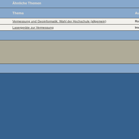
Ähnliche Themen
Thema
Au
Vermessung und Geoinformatik: Wahl der Hochschule (allgemein)
Ro
Lasergeräte zur Vermessung
lm