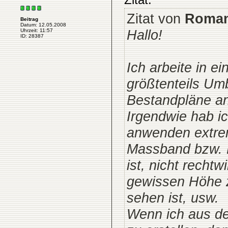
Zitat von
Roma
Beitrag
Datum: 12.05.2008
Hallo!
Uhrzeit: 11:57
ID: 28387
Ich arbeite in e
größtenteils Umb
Bestandpläne an
Irgendwie hab ic
anwenden extrem
Massband bzw. H
ist, nicht recht
gewissen Höhe 
sehen ist, usw.
Wenn ich aus d