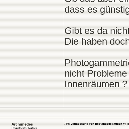
dass es günstige
Gibt es da nic
Die haben doch 
Photogammetrie 
nicht Probleme
Innenräumen ? 
Archimedes
AW: Vermessung von Bestandsgebäuden
#
4
(
Registrierter Nutzer