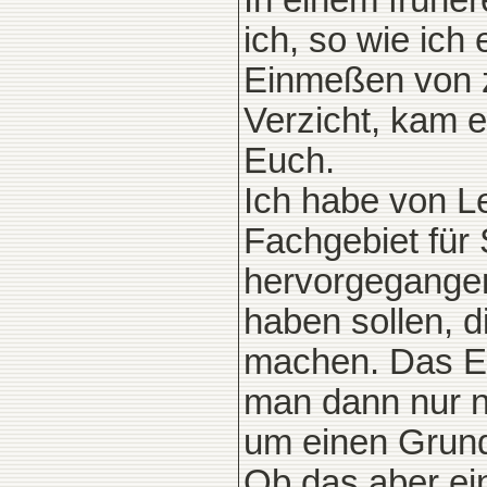
In einem früher
ich, so wie ich
Einmeßen von z
Verzicht, kam e
Euch.
Ich habe von L
Fachgebiet für 
hervorgegangen
haben sollen, 
machen. Das Er
man dann nur n
um einen Grun
Ob das aber einf