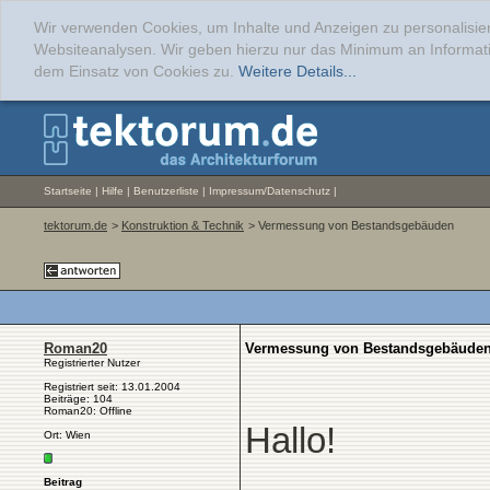
Wir verwenden Cookies, um Inhalte und Anzeigen zu personalisier
Websiteanalysen. Wir geben hierzu nur das Minimum an Informati
dem Einsatz von Cookies zu.
Weitere Details...
Startseite
|
Hilfe
|
Benutzerliste
|
Impressum/Datenschutz
|
tektorum.de
>
Konstruktion & Technik
> Vermessung von Bestandsgebäuden
Roman20
Vermessung von Bestandsgebäude
Registrierter Nutzer
Registriert seit: 13.01.2004
Beiträge: 104
Roman20: Offline
Hallo!
Ort: Wien
Beitrag