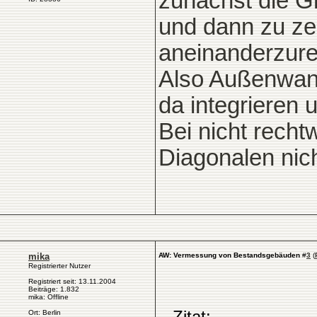
zunächst die 
und dann zu ze
aneinanderzurei
Also Außenwan
da integrieren 
Bei nicht rech
Diagonalen nic
mika
AW: Vermessung von Bestandsgebäuden
#
3
(
Registrierter Nutzer
Registriert seit: 13.11.2004
Beiträge: 1.832
mika: Offline
Zitat:
Ort: Berlin