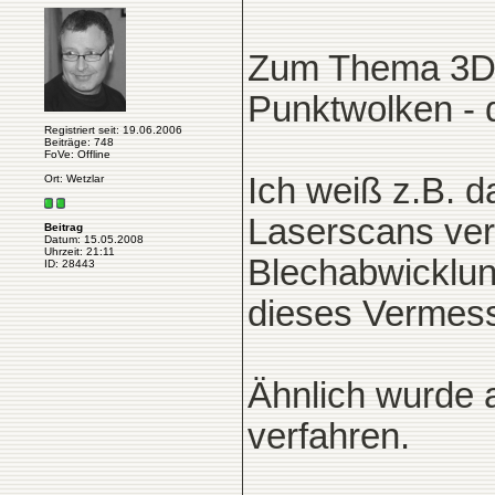
Zum Thema 3D-L
Punktwolken - d
Registriert seit: 19.06.2006
Beiträge: 748
FoVe: Offline
Ich weiß z.B. d
Ort: Wetzlar
Laserscans ve
Beitrag
Datum: 15.05.2008
Uhrzeit: 21:11
Blechabwicklun
ID: 28443
dieses Vermes
Ähnlich wurde 
verfahren.