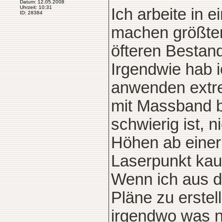
Datum: 12.05.2008
Uhrzeit: 10:31
Ich arbeite in 
ID: 28384
machen größten
öfteren Bestand
Irgendwie hab i
anwenden extre
mit Massband b
schwierig ist, 
Höhen ab einer
Laserpunkt kau
Wenn ich aus 
Pläne zu erstel
irgendwo was ni