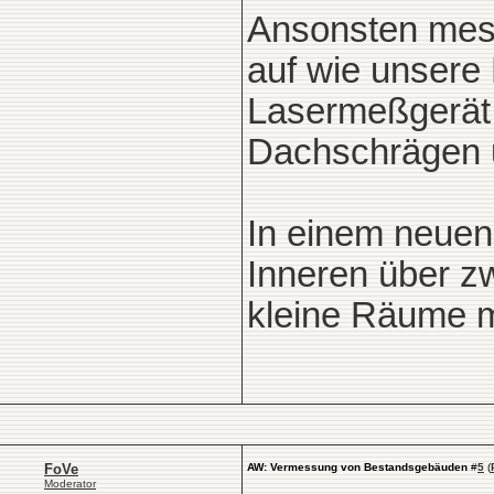
Ansonsten mes
auf wie unsere
Lasermeßgerät 
Dachschrägen u
In einem neuen 
Inneren über zw
kleine Räume 
FoVe
AW: Vermessung von Bestandsgebäuden
#
5
(
Moderator