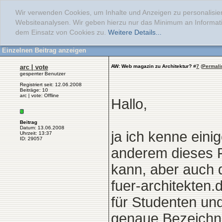
Wir verwenden Cookies, um Inhalte und Anzeigen zu personalisier
Websiteanalysen. Wir geben hierzu nur das Minimum an Informati
dem Einsatz von Cookies zu.
Weitere Details...
Einzelnen Beitrag anzeigen
arc | vote
AW: Web magazin zu Architektur?
#
7
(
Permali
gesperrter Benutzer
Registriert seit: 12.06.2008
Beiträge: 10
arc | vote: Offline
Hallo,
Beitrag
Datum: 13.06.2008
ja ich kenne eini
Uhrzeit: 13:37
ID: 29057
anderem dieses F
kann, aber auch d
fuer-architekten.
für Studenten und
genaue Bezeichn