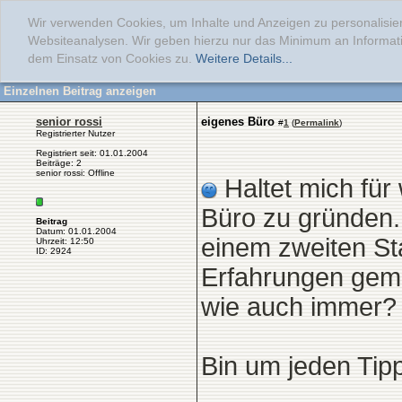
Wir verwenden Cookies, um Inhalte und Anzeigen zu personalisier
Websiteanalysen. Wir geben hierzu nur das Minimum an Informati
dem Einsatz von Cookies zu.
Weitere Details...
Einzelnen Beitrag anzeigen
senior rossi
eigenes Büro
#
1
(
Permalink
)
Registrierter Nutzer
Registriert seit: 01.01.2004
Beiträge: 2
senior rossi: Offline
Haltet mich für 
Büro zu gründen.
Beitrag
Datum: 01.01.2004
einem zweiten St
Uhrzeit: 12:50
ID: 2924
Erfahrungen gema
wie auch immer?
Bin um jeden Tip