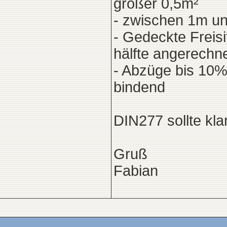
größer 0,5m²
- zwischen 1m u
- Gedeckte Freis
hälfte angerechn
- Abzüge bis 10%
bindend
DIN277 sollte kla
Gruß
Fabian