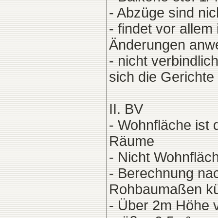
- Abzüge sind ni
- findet vor all
Änderungen anw
- nicht verbindli
sich die Gericht
II. BV
- Wohnfläche ist
Räume
- Nicht Wohnfläc
- Berechnung na
Rohbaumaßen kü
- Über 2m Höhe v