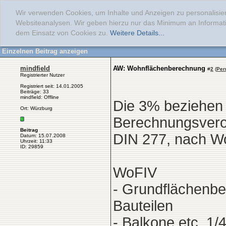
Wir verwenden Cookies, um Inhalte und Anzeigen zu personalisier
Websiteanalysen. Wir geben hierzu nur das Minimum an Informati
dem Einsatz von Cookies zu.
Weitere Details...
Einzelnen Beitrag anzeigen
mindfield
AW: Wohnflächenberechnung
#
2
(
Per
Registrierter Nutzer
Registriert seit: 14.01.2005
Beiträge: 33
mindfield: Offline
Die 3% beziehen 
Ort: Würzburg
Berechnungsvero
Beitrag
DIN 277, nach Wo
Datum: 15.07.2008
Uhrzeit: 11:33
ID: 29859
WoFIV
- Grundflächenb
Bauteilen
- Balkone etc. 1/