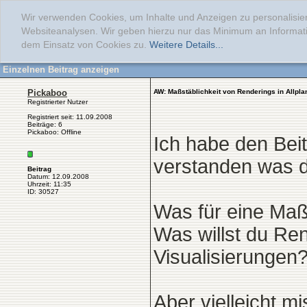
Wir verwenden Cookies, um Inhalte und Anzeigen zu personalisier
Websiteanalysen. Wir geben hierzu nur das Minimum an Informati
dem Einsatz von Cookies zu.
Weitere Details...
Einzelnen Beitrag anzeigen
Pickaboo
AW: Maßstäblichkeit von Renderings in Allpla
Registrierter Nutzer
Registriert seit: 11.09.2008
Beiträge: 6
Pickaboo: Offline
Ich habe den Beit
verstanden was 
Beitrag
Datum: 12.09.2008
Uhrzeit: 11:35
ID: 30527
Was für eine Maß
Was willst du Ren
Visualisierungen?
Aber vielleicht m