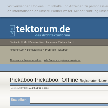
Wir verwenden Cookies, um Inhalte und Anzeigen zu personalisie
an Informationen an unsere Partner weiter. Mit der Nutzung uns
Startseite
|
Hilfe
|
Benutzerliste
|
Impressum/Datenschutz
|
tektorum.de
>
Benutzerliste
> Profil von Pickaboo
|
Themen von heute ansehen
Alle Foren als gelesen markieren
Pickaboo Pickaboo: Offline
Registrierter Nutzer
Letzte Aktivität:
18.10.2008
15:54
Statistiken