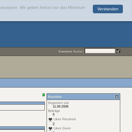
teanalysen. Wir geben hierzu nur das Minimum
Verstanden
.
Erweiterte Suche
|
Kurzinfo
Registriert seit
11.09.2008
Beiträge
6
Likes Received
0
Likes Given