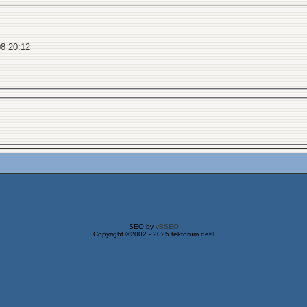
08
20:12
SEO by
vBSEO
Copyright ©2002 - 2025 tektorum.de®