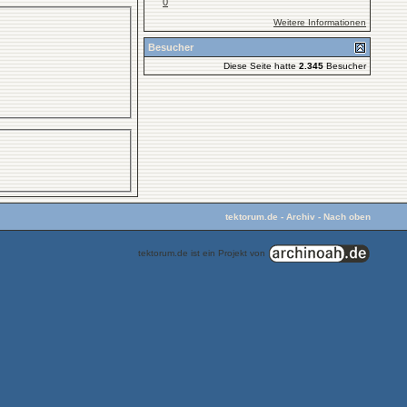
0
Weitere Informationen
Besucher
Diese Seite hatte
2.345
Besucher
tektorum.de
-
Archiv
-
Nach oben
tektorum.de ist ein Projekt von