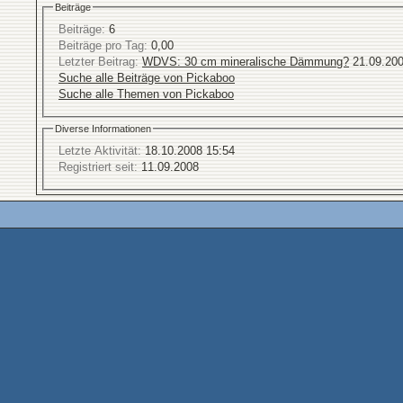
Beiträge
Beiträge:
6
Beiträge pro Tag:
0,00
Letzter Beitrag:
WDVS: 30 cm mineralische Dämmung?
21.09.20
Suche alle Beiträge von Pickaboo
Suche alle Themen von Pickaboo
Diverse Informationen
Letzte Aktivität:
18.10.2008
15:54
Registriert seit:
11.09.2008