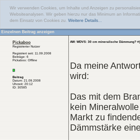
Wir verwenden Cookies, um Inhalte und Anzeigen zu personalisier
Websiteanalysen. Wir geben hierzu nur das Minimum an Informati
dem Einsatz von Cookies zu.
Weitere Details...
Einzelnen Beitrag anzeigen
Pickaboo
AW: WDVS: 30 cm mineralische Dämmung?
#
Registrierter Nutzer
Registriert seit: 11.09.2008
Beiträge: 6
Pickaboo: Offline
Da meine Antwort
wird:
Beitrag
Datum: 21.09.2008
Uhrzeit: 20:12
ID: 30585
Das mit dem Brand
kein Mineralwoll
Markt zu findend
Dämmstärke eine