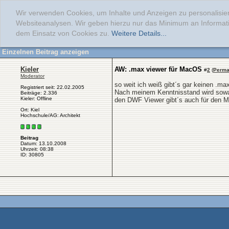
Wir verwenden Cookies, um Inhalte und Anzeigen zu personalisier
Websiteanalysen. Wir geben hierzu nur das Minimum an Informati
dem Einsatz von Cookies zu.
Weitere Details...
Einzelnen Beitrag anzeigen
Kieler
AW: .max viewer für MacOS
#
2
(
Perma
Moderator
so weit ich weiß gibt´s gar keinen .ma
Registriert seit: 22.02.2005
Nach meinem Kenntnisstand wird sowa
Beiträge: 2.336
Kieler: Offline
den DWF Viewer gibt´s auch für den M
Ort: Kiel
Hochschule/AG: Architekt
Beitrag
Datum: 13.10.2008
Uhrzeit: 08:38
ID: 30805