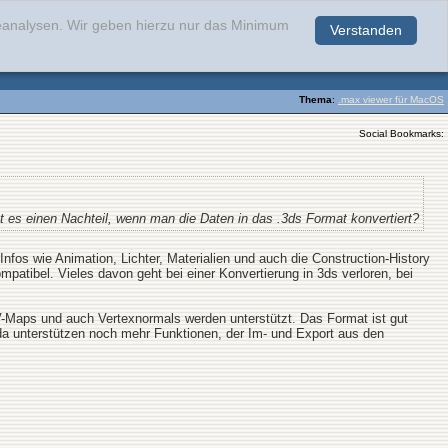
teanalysen. Wir geben hierzu nur das Minimum
Verstanden
.
Thema
:
.max viewer für MacOS
Social Bookmarks:
t es einen Nachteil, wenn man die Daten in das .3ds Format konvertiert?
Infos wie Animation, Lichter, Materialien und auch die Construction-History
patibel. Vieles davon geht bei einer Konvertierung in 3ds verloren, bei
V-Maps und auch Vertexnormals werden unterstützt. Das Format ist gut
a unterstützen noch mehr Funktionen, der Im- und Export aus den