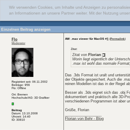
Wir verwenden Cookies, um Inhalte und Anzeigen zu personalisie
an Informationen an unsere Partner weiter. Mit der Nutzung uns
Einzelnen Beitrag anzeigen
Flo
AW: .max viewer für MacOS
#
5
(
Permalink
)
Moderator
Zitat:
Zitat von
Florian
Worin liegt eigentlich der Unters
.max ist wohl das normale Format,
Das .3ds Format ist uralt und unterstü
der Objekte gespeichert. Auch die .ma
Registriert seit: 06.11.2002
reinen Modellen ist das in der Regel a
Beiträge: 956
Flo: Offline
Besser als .3ds eignet sich das .obj
Ort: Bremen
dokumentiert und praktisch alle 3D-P
Hochschule/AG: 3D Grafiker
verschiedenen Programmen ist aber unt
Grüße, Florian
Beitrag
Datum: 13.10.2008
__________________
Uhrzeit: 14:40
Florian von Behr - Blog
ID: 30810