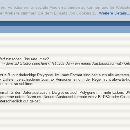
ren, Funktionen für soziale Medien anbieten zu können und für Websi
erer Website stimmen Sie dem Einsatz von Cookies zu.
Weitere Details..
chied zwischen .3ds und .max?
 in dem 3D Studio speichert?! Ist .3ds dann ein reines Austauschformat? Gib
tzt z.B. nur dreieckige Polygone. Im .max Format sind halt auch alle weiteren 
x Dateien verschiedener 3dsmax Versionen sind in der Regel nicht abwärts-kom
ber nicht so schlimm.
 Format für den Datenaustausch. Da gibt es auch Polygone mit mehr Ecken, U
rogramme unterstützen es. Neuere Austauschformate wie z.B. FBX oder Collad
erschiedlich gut gelöst.