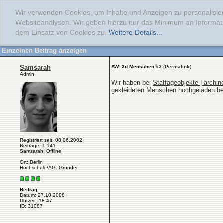
Wir verwenden Cookies, um Inhalte und Anzeigen zu personalisier
Websiteanalysen. Wir geben hierzu nur das Minimum an Informati
dem Einsatz von Cookies zu.
Weitere Details...
Einzelnen Beitrag anzeigen
Samsarah
AW: 3d Menschen
#
3
(
Permalink
)
Admin
Wir haben bei
Staffageobjekte | archin
gekleideten Menschen hochgeladen bekom
Registriert seit: 08.06.2002
Beiträge: 1.141
Samsarah: Offline
Ort: Berlin
Hochschule/AG: Gründer
Beitrag
Datum: 27.10.2008
Uhrzeit: 18:47
ID: 31087