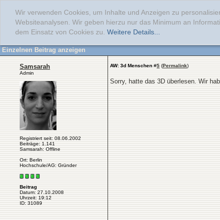
Wir verwenden Cookies, um Inhalte und Anzeigen zu personalisier
Websiteanalysen. Wir geben hierzu nur das Minimum an Informati
dem Einsatz von Cookies zu.
Weitere Details...
Einzelnen Beitrag anzeigen
Samsarah
AW: 3d Menschen
#
5
(
Permalink
)
Admin
Sorry, hatte das 3D überlesen. Wir hab
Registriert seit: 08.06.2002
Beiträge: 1.141
Samsarah: Offline
Ort: Berlin
Hochschule/AG: Gründer
Beitrag
Datum: 27.10.2008
Uhrzeit: 19:12
ID: 31089