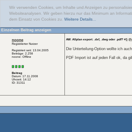
Wir verwenden Cookies, um Inhalte und Anzeigen zu personalisier
Websiteanalysen. Wir geben hierzu nur das Minimum an Informati
dem Einsatz von Cookies zu.
Weitere Details...
Einzelnen Beitrag anzeigen
noone
AW: Allplan export: .dxf, .dwg oder .pdf?
#
5
(
P
Registrierter Nutzer
Die Unterteilung-Option wollte ich au
Registriert seit: 13.04.2005
Beiträge: 2.258
noone: Offline
PDF Import ist auf jeden Fall ok, da
Beitrag
Datum: 17.11.2008
Uhrzeit: 14:12
ID: 31311