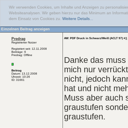
Wir verwenden Cookies, um Inhalte und Anzeigen zu personalisier
Websiteanalysen. Wir geben hierzu nur das Minimum an Informati
dem Einsatz von Cookies zu.
Weitere Details...
Einzelnen Beitrag anzeigen
Predrag
AW: PDF Druck in Schwarz/Weiß (ACLT 97)
#
3
Registrierter Nutzer
Registriert seit: 12.11.2008
Beiträge: 6
Predrag: Offline
Danke das muss i
mich nur verrückt
Beitrag
Datum: 13.12.2008
nicht, jedoch kan
Uhrzeit: 10:26
ID: 31661
hat und nicht meh
Muss aber auch s
graustufen sonde
graustufen.