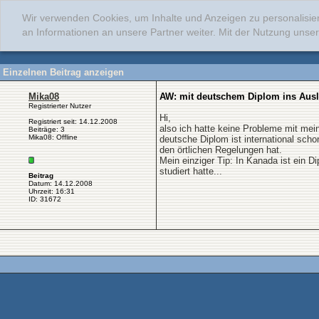
Wir verwenden Cookies, um Inhalte und Anzeigen zu personalisie
an Informationen an unsere Partner weiter. Mit der Nutzung uns
Einzelnen Beitrag anzeigen
Mika08
AW: mit deutschem Diplom ins Aus
Registrierter Nutzer
Hi,
Registriert seit: 14.12.2008
also ich hatte keine Probleme mit mei
Beiträge: 3
Mika08: Offline
deutsche Diplom ist international sch
den örtlichen Regelungen hat.
Mein einziger Tip: In Kanada ist ein D
studiert hatte...
Beitrag
Datum: 14.12.2008
Uhrzeit: 16:31
ID: 31672