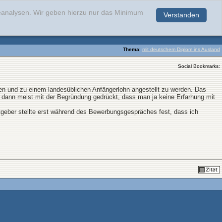
teanalysen. Wir geben hierzu nur das Minimum
Verstanden
.
Thema
:
mit deutschem Diplom ins Ausland
Social Bookmarks:
en und zu einem landesüblichen Anfängerlohn angestellt zu werden. Das
 dann meist mit der Begründung gedrückt, dass man ja keine Erfarhung mit
eitgeber stellte erst während des Bewerbungsgespräches fest, dass ich