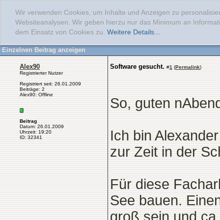
Wir verwenden Cookies, um Inhalte und Anzeigen zu personalisier
Websiteanalysen. Wir geben hierzu nur das Minimum an Informati
dem Einsatz von Cookies zu.
Weitere Details...
Einzelnen Beitrag anzeigen
Alex90
Software gesucht.
#
1
(
Permalink
)
Registrierter Nutzer
Registriert seit: 26.01.2009
Beiträge: 2
Alex90: Offline
So, guten nAbend
Beitrag
Datum: 26.01.2009
Ich bin Alexander
Uhrzeit: 19:20
ID: 32341
zur Zeit in der Sc
Für diese Facharb
See bauen. Einen 
groß sein und ca