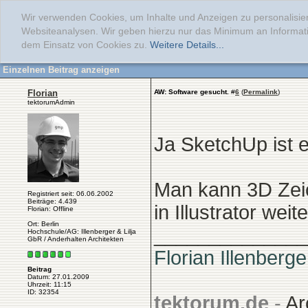
Wir verwenden Cookies, um Inhalte und Anzeigen zu personalisier
Websiteanalysen. Wir geben hierzu nur das Minimum an Informati
dem Einsatz von Cookies zu.
Weitere Details...
Einzelnen Beitrag anzeigen
Florian
AW: Software gesucht.
#
6
(
Permalink
)
tektorumAdmin
Ja SketchUp ist e
Man kann 3D Zeic
Registriert seit: 06.06.2002
Beiträge: 4.439
in Illustrator weit
Florian: Offline
Ort: Berlin
______________
Hochschule/AG: Illenberger & Lilja
GbR / Anderhalten Architekten
Florian Illenberge
Beitrag
Datum: 27.01.2009
Uhrzeit: 11:15
ID: 32354
tektorum.de
-
Ar