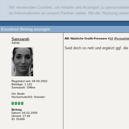
Wir verwenden Cookies, um Inhalte und Anzeigen zu personalisie
an Informationen an unsere Partner weiter. Mit der Nutzung uns
Einzelnen Beitrag anzeigen
Samsarah
AW: Nützliche Grafik-Freeware
#
10
(
Permalin
Admin
Seid doch so nett und ergänzt ggf. d
Registriert seit: 08.06.2002
Beiträge: 1.141
Samsarah: Offline
Ort: Berlin
Hochschule/AG: Gründer
Beitrag
Datum: 04.02.2009
Uhrzeit: 17:46
ID: 32469