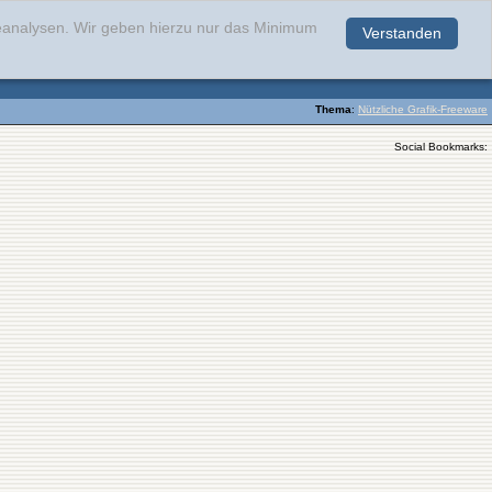
teanalysen. Wir geben hierzu nur das Minimum
Verstanden
.
Thema
:
Nützliche Grafik-Freeware
Social Bookmarks: