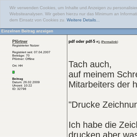
Wir verwenden Cookies, um Inhalte und Anzeigen zu personalisier
Websiteanalysen. Wir geben hierzu nur das Minimum an Informati
dem Einsatz von Cookies zu.
Weitere Details...
Einzelnen Beitrag anzeigen
Pförtner
pdf oder pdf-5
#
1
(
Permalink
)
Registrierter Nutzer
Registriert seit: 07.04.2007
Beiträge: 70
Pförtner: Offline
Tach auch,
Ort: HH
auf meinem Schrei
Beitrag
Mitarbeiters der 
Datum: 26.02.2009
Uhrzeit: 10:22
ID: 32798
"Drucke Zeichnung
Ich habe die Zei
drucken aber was 