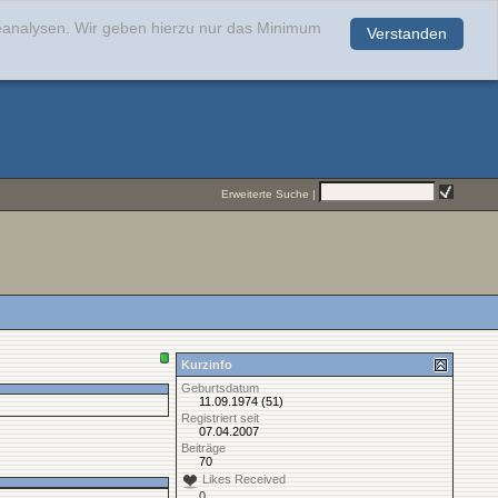
teanalysen. Wir geben hierzu nur das Minimum
Verstanden
.
Erweiterte Suche
|
Kurzinfo
Geburtsdatum
11.09.1974 (51)
Registriert seit
07.04.2007
Beiträge
70
Likes Received
0