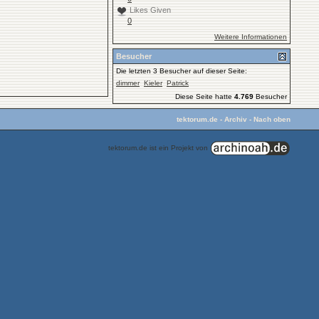
Likes Given
0
Weitere Informationen
Besucher
Die letzten 3 Besucher auf dieser Seite:
dimmer
Kieler
Patrick
Diese Seite hatte
4.769
Besucher
tektorum.de
-
Archiv
-
Nach oben
tektorum.de ist ein Projekt von