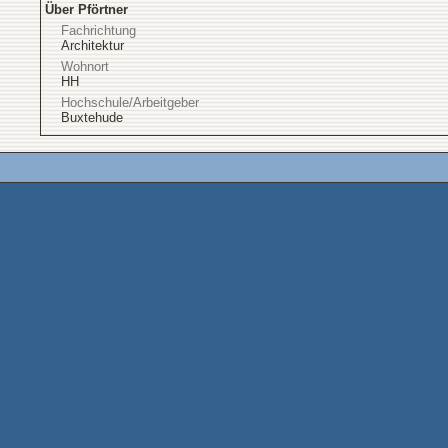
Über Pförtner
Fachrichtung
Architektur
Wohnort
HH
Hochschule/Arbeitgeber
Buxtehude