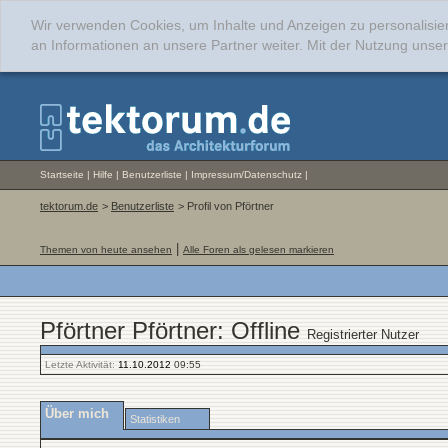
Wir verwenden Cookies, um Inhalte und Anzeigen zu personalisie
an Informationen an unsere Partner weiter. Mit der Nutzung uns
Startseite
|
Hilfe
|
Benutzerliste
|
Impressum/Datenschutz
|
tektorum.de
>
Benutzerliste
> Profil von Pförtner
|
Themen von heute ansehen
Alle Foren als gelesen markieren
Pförtner Pförtner: Offline
Registrierter Nutzer
Letzte Aktivität:
11.10.2012
09:55
Über mich
Statistiken