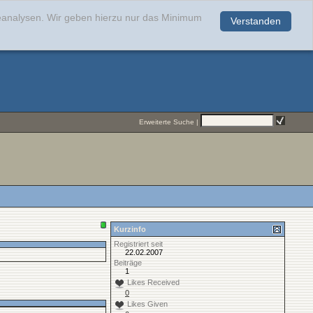
teanalysen. Wir geben hierzu nur das Minimum
Verstanden
.
Erweiterte Suche
|
Kurzinfo
Registriert seit
22.02.2007
Beiträge
1
Likes Received
0
Likes Given