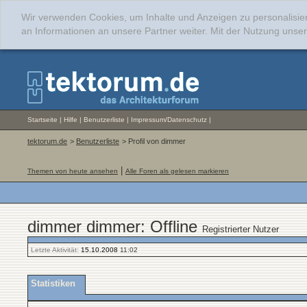
Wir verwenden Cookies, um Inhalte und Anzeigen zu personalisie
an Informationen an unsere Partner weiter. Mit der Nutzung uns
Startseite
|
Hilfe
|
Benutzerliste
|
Impressum/Datenschutz
|
tektorum.de
>
Benutzerliste
> Profil von dimmer
|
Themen von heute ansehen
Alle Foren als gelesen markieren
dimmer dimmer: Offline
Registrierter Nutzer
Letzte Aktivität:
15.10.2008
11:02
Statistiken