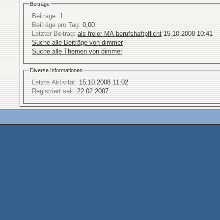
Beiträge
Beiträge:
1
Beiträge pro Tag:
0,00
Letzter Beitrag:
als freier MA berufshaftpflicht
15.10.2008
10:41
Suche alle Beiträge von dimmer
Suche alle Themen von dimmer
Diverse Informationen
Letzte Aktivität:
15.10.2008
11:02
Registriert seit:
22.02.2007