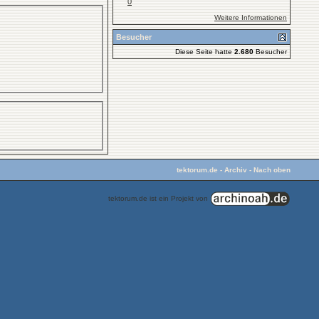
0
Weitere Informationen
Besucher
Diese Seite hatte
2.680
Besucher
tektorum.de
-
Archiv
-
Nach oben
tektorum.de ist ein Projekt von