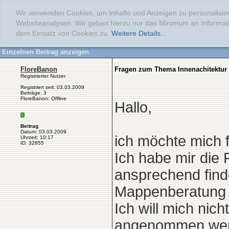
Wir verwenden Cookies, um Inhalte und Anzeigen zu personalisier
Websiteanalysen. Wir geben hierzu nur das Minimum an Informati
dem Einsatz von Cookies zu.
Weitere Details...
Einzelnen Beitrag anzeigen
FloreBanon
Fragen zum Thema Innenachitektur
Registrierter Nutzer
Registriert seit: 03.03.2009
Beiträge: 3
FloreBanon: Offline
Hallo,
Beitrag
Datum: 03.03.2009
ich möchte mich 
Uhrzeit: 10:17
ID: 32855
Ich habe mir die 
ansprechend find
Mappenberatung
Ich will mich nich
angenommen werde