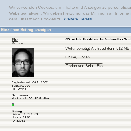
Wir verwenden Cookies, um Inhalte und Anzeigen zu personalisier
Websiteanalysen. Wir geben hierzu nur das Minimum an Informati
dem Einsatz von Cookies zu.
Weitere Details...
Einzelnen Beitrag anzeigen
Flo
AW: Welche Grafikkarte für Archicad bei Mac
Moderator
Wofür benötigt Archicad denn 512 MB 
Grüße, Florian
__________________
Florian von Behr - Blog
Registriert seit: 06.11.2002
Beiträge: 956
Flo: Offline
Ort: Bremen
Hochschule/AG: 3D Grafiker
Beitrag
Datum: 12.03.2009
Uhrzeit: 23:02
ID: 33031