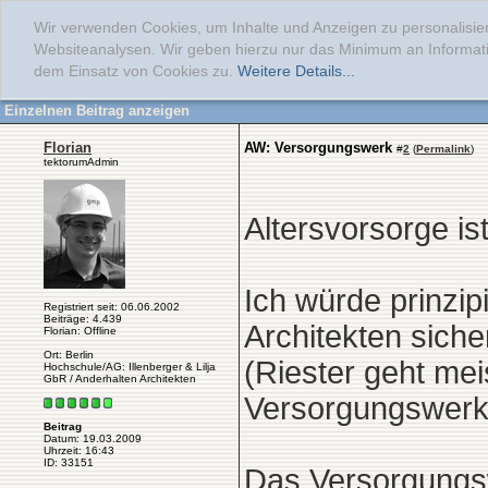
Wir verwenden Cookies, um Inhalte und Anzeigen zu personalisier
Websiteanalysen. Wir geben hierzu nur das Minimum an Informati
dem Einsatz von Cookies zu.
Weitere Details...
Einzelnen Beitrag anzeigen
Florian
AW: Versorgungswerk
#
2
(
Permalink
)
tektorumAdmin
Altersvorsorge is
Ich würde prinzip
Registriert seit: 06.06.2002
Beiträge: 4.439
Architekten siche
Florian: Offline
Ort: Berlin
(Riester geht mei
Hochschule/AG: Illenberger & Lilja
GbR / Anderhalten Architekten
Versorgungswerk
Beitrag
Datum: 19.03.2009
Uhrzeit: 16:43
ID: 33151
Das Versorgungswe