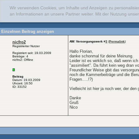
Wir verwenden Cookies, um Inhalte und Anzeigen zu personalisie
an Informationen an unsere Partner weiter. Mit der Nutzung uns
Einzelnen Beitrag anzeigen
nicfro2
AW: Versorgungswerk
#
3
(
Permalink
)
Registrierter Nutzer
Hallo Florian,
Registriert seit: 19.03.2009
danke schonmal für deine Meinung.
Beiträge: 4
nicfro2: Offline
Leider ist es wirklich so, daß wenn i
"assimiliert". Da führt kein weg dran vo
Freundlicher Weise gbit das versorgun
noch die Kammerbeiträge und die Berufs
Beitrag
Fragen.....!?)
Datum: 19.03.2009
Uhrzeit: 16:50
ID: 33152
Vielleicht ist hier ja noch wer, der 
Danke
Gruß
Nico