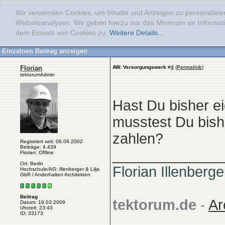
Wir verwenden Cookies, um Inhalte und Anzeigen zu personalisier
Websiteanalysen. Wir geben hierzu nur das Minimum an Informati
dem Einsatz von Cookies zu.
Weitere Details...
Einzelnen Beitrag anzeigen
Florian
AW: Versorgungswerk
#
4
(
Permalink
)
tektorumAdmin
Hast Du bisher ei
musstest Du bish
zahlen?
Registriert seit: 06.06.2002
Beiträge: 4.439
______________
Florian: Offline
Ort: Berlin
Florian Illenberge
Hochschule/AG: Illenberger & Lilja
GbR / Anderhalten Architekten
Beitrag
tektorum.de
-
Ar
Datum: 19.03.2009
Uhrzeit: 23:43
ID: 33173