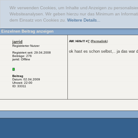
Wir verwenden Cookies, um Inhalte und Anzeigen zu personalisier
Websiteanalysen. Wir geben hierzu nur das Minimum an Informati
dem Einsatz von Cookies zu.
Weitere Details...
Einzelnen Beitrag anzeigen
jarrid
AW: Hilfe!!!
#
7
(
Permalink
)
Registrierter Nutzer
ok hast es schon selbst,.. ja das war
Registriert seit: 29.04.2008
Beiträge: 276
jarrid: Offline
Beitrag
Datum: 02.04.2009
Uhrzeit: 22:00
ID: 33311